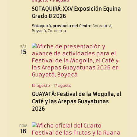
8 agosto
-
9 agosto
v
e
a
SOTAQUIRÁ: XXV Exposición Equina
i
v
l
s
Grado B 2026
i
a
t
s
Sotaquirá, provincia del Centro
Sotaquirá,
a
f
t
Boyacá, Colombia
s
e
a
c
s
SÁB
h
d
15
a
e
E
.
v
e
n
15 agosto
-
17 agosto
t
o
GUAYATÁ: Festival de la Mogolla, el
Café y las Arepas Guayatunas
2026
DOM
16