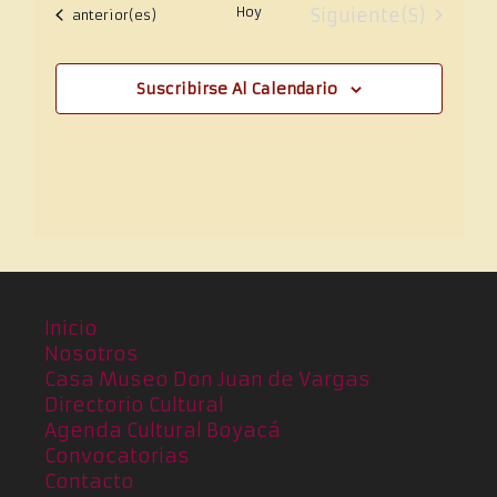
Hoy
Eventos
Siguiente(s)
Eventos
anterior(es)
Suscribirse Al Calendario
Inicio
Nosotros
Casa Museo Don Juan de Vargas
Directorio Cultural
Agenda Cultural Boyacá
Convocatorias
Contacto