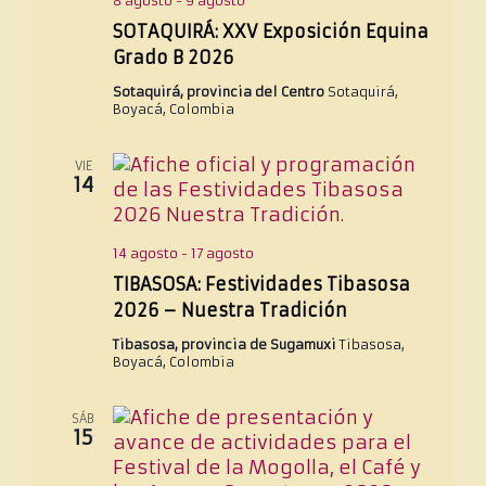
8 agosto
-
9 agosto
v
e
a
SOTAQUIRÁ: XXV Exposición Equina
i
v
l
s
Grado B 2026
i
a
t
s
Sotaquirá, provincia del Centro
Sotaquirá,
a
f
t
Boyacá, Colombia
s
e
a
c
s
VIE
h
d
14
a
e
E
.
v
14 agosto
-
17 agosto
e
TIBASOSA: Festividades Tibasosa
n
2026 – Nuestra Tradición
t
o
Tibasosa, provincia de Sugamuxi
Tibasosa,
Boyacá, Colombia
SÁB
15