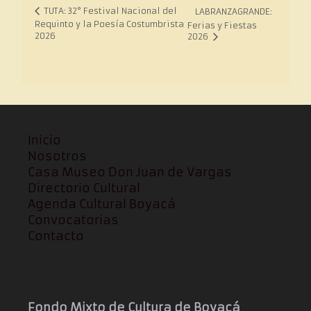
TUTA: 32° Festival Nacional del
LABRANZAGRANDE:
Requinto y la Poesía Costumbrista
Ferias y Fiestas
2026
2026
Inicio
Nosotros
Casa Museo Don Juan de Vargas
Directorio Cultural
Agenda Cultural Boyacá
Convocatorias
Contacto
Fondo Mixto de Cultura de Boyacá