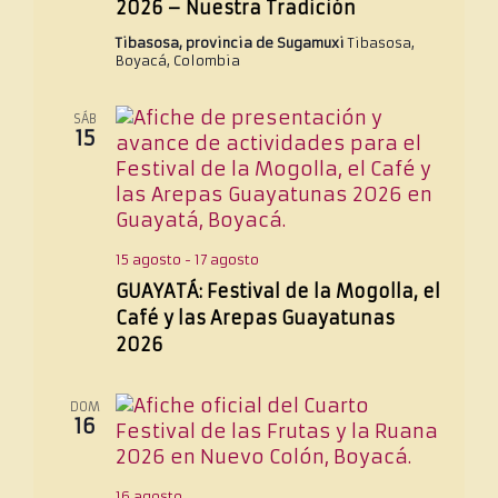
2026 – Nuestra Tradición
v
e
a
i
v
Tibasosa, provincia de Sugamuxi
Tibasosa,
l
s
i
Boyacá, Colombia
a
t
s
a
f
t
s
SÁB
e
a
15
c
s
h
d
a
e
E
.
v
15 agosto
-
17 agosto
e
GUAYATÁ: Festival de la Mogolla, el
n
Café y las Arepas Guayatunas
t
o
2026
DOM
16
16 agosto