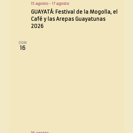
e
15 agosto
-
17 agosto
n
GUAYATÁ: Festival de la Mogolla, el
t
Café y las Arepas Guayatunas
o
2026
DOM
16
16 agosto