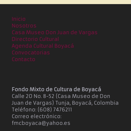
a
e
E
.
v
Inicio
e
Nosotros
n
Casa Museo Don Juan de Vargas
t
Directorio Cultural
o
Agenda Cultural Boyacá
Convocatorias
Contacto
Fondo Mixto de Cultura de Boyacá
Calle 20 No. 8-52 (Casa Museo de Don
Juan de Vargas) Tunja, Boyacá, Colombia
Teléfono: (608) 7476211
Correo electrónico:
fmcboyaca@yahoo.es