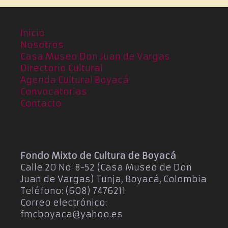
a
e
E
.
v
Inicio
e
Nosotros
n
Casa Museo Don Juan de Vargas
t
Directorio Cultural
o
Agenda Cultural Boyacá
Convocatorias
Contacto
Fondo Mixto de Cultura de Boyacá
Calle 20 No. 8-52 (Casa Museo de Don
Juan de Vargas) Tunja, Boyacá, Colombia
Teléfono: (608) 7476211
Correo electrónico:
fmcboyaca@yahoo.es