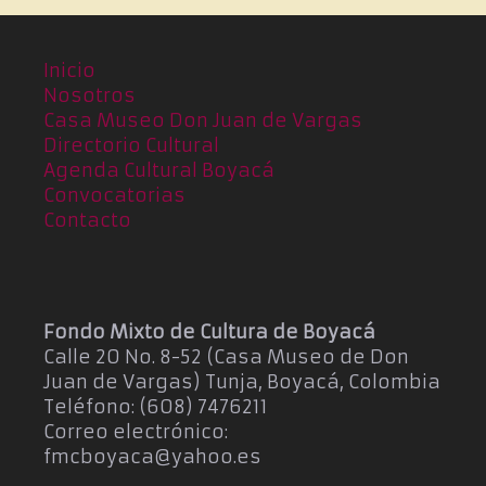
a
e
E
.
v
Inicio
e
Nosotros
n
Casa Museo Don Juan de Vargas
t
Directorio Cultural
o
Agenda Cultural Boyacá
Convocatorias
Contacto
Fondo Mixto de Cultura de Boyacá
Calle 20 No. 8-52 (Casa Museo de Don
Juan de Vargas) Tunja, Boyacá, Colombia
Teléfono: (608) 7476211
Correo electrónico:
fmcboyaca@yahoo.es