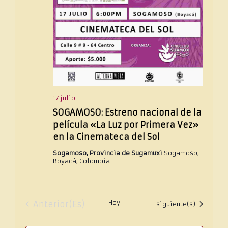
17 julio
SOGAMOSO: Estreno nacional de la
película «La Luz por Primera Vez»
en la Cinemateca del Sol
Sogamoso, Provincia de Sugamuxi
Sogamoso,
Boyacá, Colombia
Eventos
Hoy
Anterior(es)
Eventos
siguiente(s)