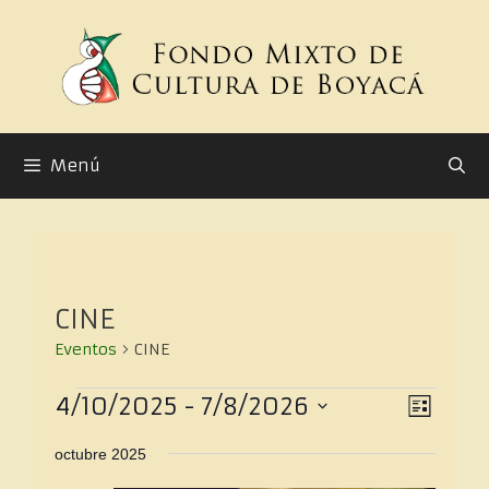
Menú
CINE
Eventos
CINE
N
N
4/10/2025
 - 
7/8/2026
L
a
a
S
I
v
v
octubre 2025
e
e
S
e
l
g
T