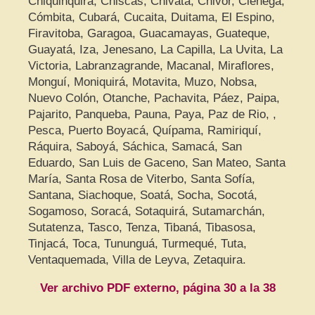
Chiquinquirá, Chiscas, Chivatá, Chivor, Ciénega,
Cómbita, Cubará, Cucaita, Duitama, El Espino,
Firavitoba, Garagoa, Guacamayas, Guateque,
Guayatá, Iza, Jenesano, La Capilla, La Uvita, La
Victoria, Labranzagrande, Macanal, Miraflores,
Monguí, Moniquirá, Motavita, Muzo, Nobsa,
Nuevo Colón, Otanche, Pachavita, Páez, Paipa,
Pajarito, Panqueba, Pauna, Paya, Paz de Rio, ,
Pesca, Puerto Boyacá, Quípama, Ramiriquí,
Ráquira, Saboyá, Sáchica, Samacá, San
Eduardo, San Luis de Gaceno, San Mateo, Santa
María, Santa Rosa de Viterbo, Santa Sofía,
Santana, Siachoque, Soatá, Socha, Socotá,
Sogamoso, Soracá, Sotaquirá, Sutamarchán,
Sutatenza, Tasco, Tenza, Tibaná, Tibasosa,
Tinjacá, Toca, Tununguá, Turmequé, Tuta,
Ventaquemada, Villa de Leyva, Zetaquira.
Ver archivo PDF externo, página 30 a la 38