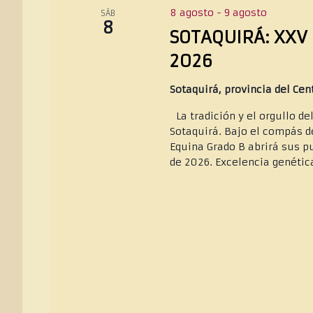
c
8 agosto
-
9 agosto
SÁB
c
8
SOTAQUIRÁ: XXV 
i
o
2026
n
a
Sotaquirá, provincia del Ce
l
La tradición y el orgullo d
a
Sotaquirá. Bajo el compás d
f
Equina Grado B abrirá sus pu
e
de 2026. Excelencia genética
c
h
a
.