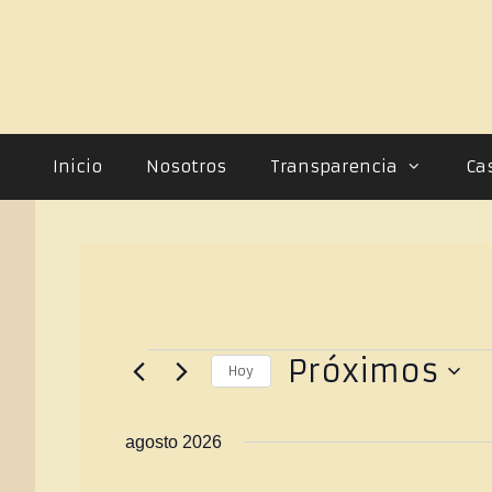
Inicio
Nosotros
Transparencia
Ca
Próximos
Hoy
S
e
agosto 2026
l
e