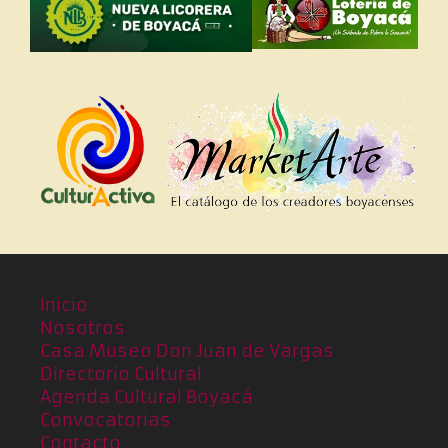
Inicio
Nosotros
Casa Museo Don Juan de Vargas
Directorio Cultural
Agenda Cultural Boyacá
Convocatorias
Contacto