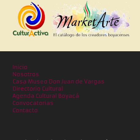
Inicio
Nosotros
Casa Museo Don Juan de Vargas
Directorio Cultural
Agenda Cultural Boyacá
Convocatorias
Contacto