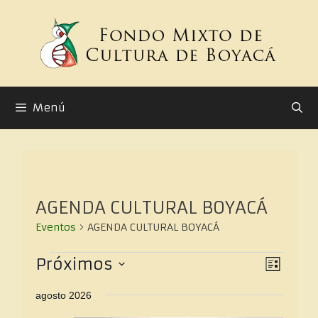
Menú
AGENDA CULTURAL BOYACÁ
Eventos
AGENDA CULTURAL BOYACÁ
N
N
Próximos
L
a
a
S
I
v
v
agosto 2026
e
e
S
e
l
g
T