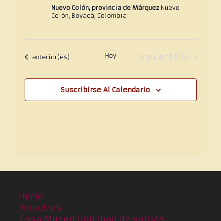
Nuevo Colón, provincia de Márquez
Nuevo
Colón, Boyacá, Colombia
Hoy
Eventos
Siguiente(s)
Eventos
anterior(es)
Suscribirse Al Calendario
Inicio
Nosotros
Casa Museo Don Juan de Vargas