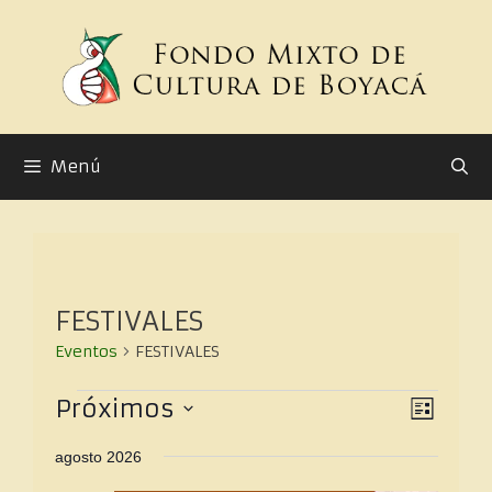
Menú
FESTIVALES
Eventos
FESTIVALES
N
N
Próximos
L
a
a
S
I
v
v
agosto 2026
e
e
S
e
l
g
T