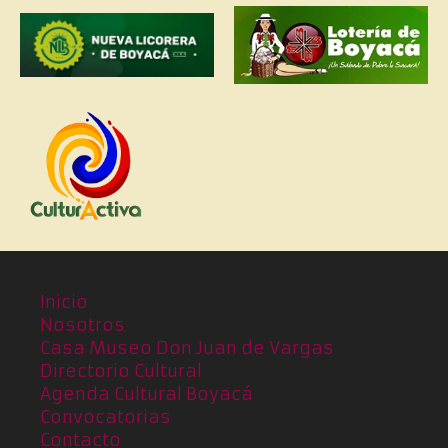
Inicio
Nosotros
Casa Museo Don Juan de Vargas
Directorio Cultural
Agenda Cultural Boyacá
Convocatorias
Contacto