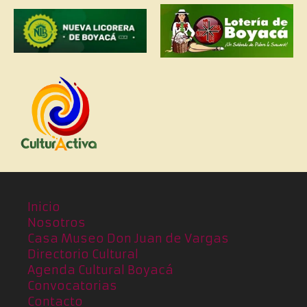
Inicio
Nosotros
Casa Museo Don Juan de Vargas
Directorio Cultural
Agenda Cultural Boyacá
Convocatorias
Contacto