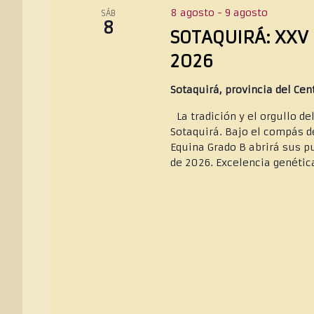
c
8 agosto
-
9 agosto
SÁB
c
8
SOTAQUIRÁ: XXV 
i
o
2026
n
a
Sotaquirá, provincia del Ce
l
La tradición y el orgullo d
a
Sotaquirá. Bajo el compás d
f
Equina Grado B abrirá sus pu
e
de 2026. Excelencia genética
c
h
a
.