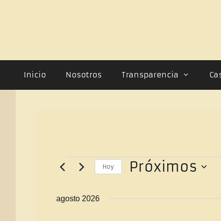
Inicio
Nosotros
Transparencia
Ca
Próximos
Hoy
S
e
agosto 2026
l
e