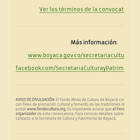
Ver los términos de la convocatoria
A
Más información:
www.boyaca.gov.co/secretariaculturapat
facebook.com/SecretariaCulturayPatrimonioB
AVISO DE DIVULGACIÓN:
El Fondo Mixto de Cultura de Boyacá comparte e
con fines de promoción cultural y fomento de las tradiciones regionales
portal
www.fondocultura.org
. Es importante aclarar que
el Fondo Mixto 
organizador
de esta convocatoria. Para conocer detalles sobre las inscr
contacte a la Secretaría de Cultura y Patrimonio de Boyacá.