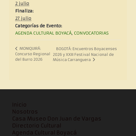
2 julio
Finaliza:
27 julio
Categorías de Evento:
AGENDA CULTURAL BOYACÁ
,
CONVOCATORIAS
MONIQUIRÁ:
BOGOTÁ: Encuentros Boyacenses
Concurso Regional
2026 y XXIII Festival Nacional de
del Burro 2026
Música Carranguera
Inicio
Nosotros
Casa Museo Don Juan de Vargas
Directorio Cultural
Agenda Cultural Boyacá