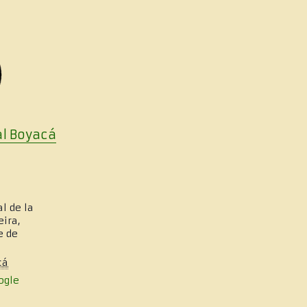
al
Boya
cá
l de la
eira,
e de
cá
ogle