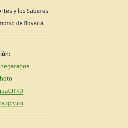
Artes y los Saberes
rimonio de Boyacá
ión:
adegaragoa
hoto
goaCJTRD
a.gov.co