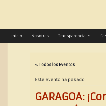
Saltar
al
contenido
Inicio
Nosotros
Transparencia
Ca
« Todos los Eventos
Este evento ha pasado.
GARAGOA: ¡Con