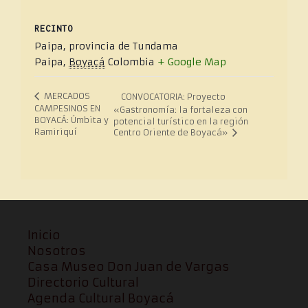
RECINTO
Paipa, provincia de Tundama
Paipa
,
Boyacá
Colombia
+ Google Map
MERCADOS
CONVOCATORIA: Proyecto
CAMPESINOS EN
«Gastronomía: la fortaleza con
BOYACÁ: Úmbita y
potencial turístico en la región
Ramiriquí
Centro Oriente de Boyacá»
Inicio
Nosotros
Casa Museo Don Juan de Vargas
Directorio Cultural
Agenda Cultural Boyacá