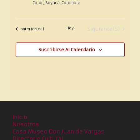
Colón, Boyacá, Colombia
Hoy
Eventos
Siguiente(s)
Eventos
anterior(es)
Suscribirse Al Calendario
Inicio
Nosotros
Casa Museo Don Juan de Vargas
Directorio Cultural