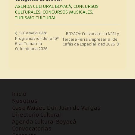
AGENDA CULTURAL BOYACÁ
,
CONCURSOS
CULTURALES
,
CONCURSOS MUSICALES
,
TURISMO CULTURAL
SUTAMARCHÁN:
BOYACÁ: Convocatoria N°41 y
Programación de la 16ª
Tercera Feria Empresarial de
Gran Tomatina
Cafés de Especialidad 2026
Colombiana 2026
Inicio
Nosotros
Casa Museo Don Juan de Vargas
Directorio Cultural
Agenda Cultural Boyacá
Convocatorias