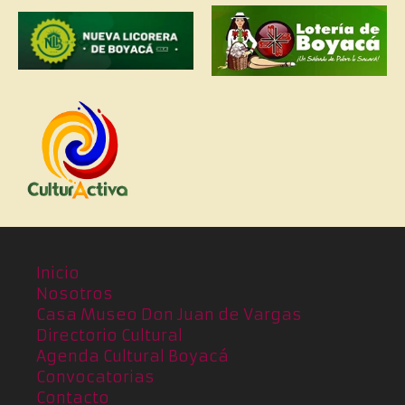
Inicio
Nosotros
Casa Museo Don Juan de Vargas
Directorio Cultural
Agenda Cultural Boyacá
Convocatorias
Contacto