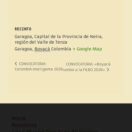
RECINTO
Garagoa, Capital de la Provincia de Neira,
región del Valle de Tenza
Garagoa
,
Boyacá
Colombia
+ Google Map
CONVOCATORIA:
CONVOCATORIA: «Boyacá
ColombIA Inteligente 2026
rumbo a la FILBO 2026»
Inicio
Nosotros
Casa Museo Don Juan de Vargas